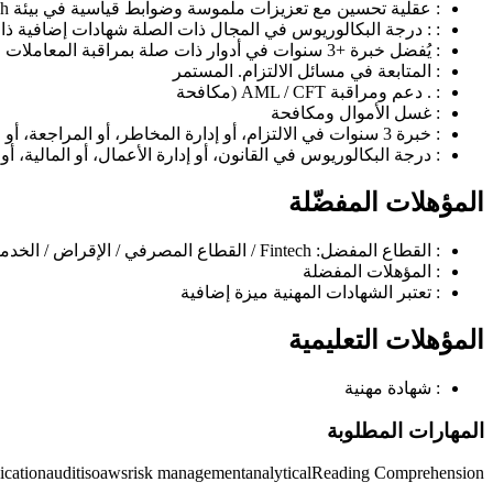
:
عقلية تحسين مع تعزيزات ملموسة وضوابط قياسية في بيئة Fintech
:
: درجة البكالوريوس في المجال ذات الصلة شهادات إضافية ذات صلة (AMS
:
يُفضل خبرة +3 سنوات في أدوار ذات صلة بمراقبة المعاملات وفحص العقوبات ضمن القطاع المصرفي في الإمارات وعلاقات جيدة
:
المتابعة في مسائل الالتزام. المستمر
:
. دعم ومراقبة AML / CFT (مكافحة
:
غسل الأموال ومكافحة
:
خبرة 3 سنوات في الالتزام، أو إدارة المخاطر، أو المراجعة، أو الخدمات المالية.
:
درجة البكالوريوس في القانون، أو إدارة الأعمال، أو المالية، أ
المؤهلات المفضّلة
:
القطاع المفضل: Fintech / القطاع المصرفي / الإقراض / الخدمات الخاضعة للتنظيم
:
المؤهلات المفضلة
:
تعتبر الشهادات المهنية ميزة إضافية
المؤهلات التعليمية
:
شهادة مهنية
المهارات المطلوبة
cation
audit
iso
aws
risk management
analytical
Reading Comprehension