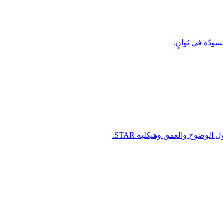
دّة في ثوانٍ.
وضوح والعمق وهيكلية STAR.