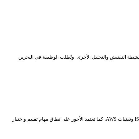
أنشطة التفتيش والتحليل الأخرى. وتُطلب الوظيفة في البحرين
يتأثر المدى المالي لرواتب مسؤول الامتثال في دول الخليج بالمهارات الفنية والرعائية، وتحديدا الامتثال والتواصل والتدقيق ومعرفة معايير ISO وتقنيات AWS. كما تعتمد الأجور على نطاق مهام تقييم واختبار