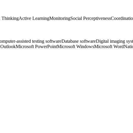
l Thinking
Active Learning
Monitoring
Social Perceptiveness
Coordinati
omputer-assisted testing software
Database software
Digital imaging sys
 Outlook
Microsoft PowerPoint
Microsoft Windows
Microsoft Word
Nati