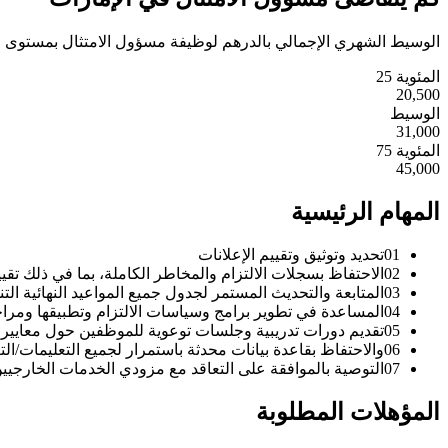
الوسيط الشهري الإجمالي بالدرهم لوظيفة مسؤول الامتثال بمستوى 
المئوية 25
20,500
الوسيط
31,000
المئوية 75
45,000
المهام الرئيسية
01
تحديد وتوثيق وتقييم الإعلانات
02
الاحتفاظ بسجلات الالتزام والمخاطر الكاملة، بما في ذلك تق
03
المتابعة والتحديث المستمر لجدول جميع المواعيد النهائية الت
04
المساعدة في تطوير برامج وسياسات الالتزام وتطبيقها ومراج
05
تقديم دورات تدريبية وجلسات توعوية للموظفين حول معايير ال
06
والاحتفاظ بقاعدة بيانات محدثة باستمرار لجميع التعليمات/
07
التوصية بالموافقة على التعاقد مع مزودي الخدمات الخارجيين
المؤهلات المطلوبة