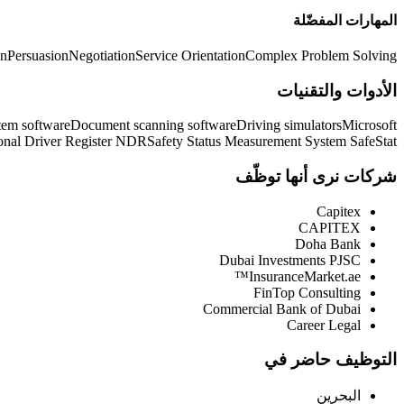
المهارات المفضّلة
on
Persuasion
Negotiation
Service Orientation
Complex Problem Solving
الأدوات والتقنيات
tem software
Document scanning software
Driving simulators
Microsoft
onal Driver Register NDR
Safety Status Measurement System SafeStat
شركات نرى أنها توظّف
Capitex
CAPITEX
Doha Bank
Dubai Investments PJSC
InsuranceMarket.ae™
FinTop Consulting
Commercial Bank of Dubai
Career Legal
التوظيف حاضر في
البحرين