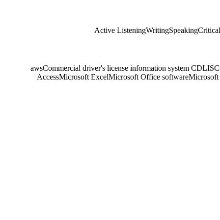
Active Listening
Writing
Speaking
Critica
aws
Commercial driver's license information system CDLIS
C
Access
Microsoft Excel
Microsoft Office software
Microsoft