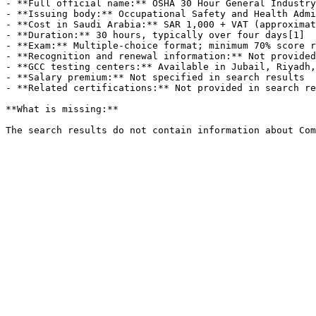
- **Full official name:** OSHA 30 Hour General Industry
- **Issuing body:** Occupational Safety and Health Admi
- **Cost in Saudi Arabia:** SAR 1,000 + VAT (approximat
- **Duration:** 30 hours, typically over four days[1]

- **Exam:** Multiple-choice format; minimum 70% score r
- **Recognition and renewal information:** Not provided
- **GCC testing centers:** Available in Jubail, Riyadh,
- **Salary premium:** Not specified in search results

- **Related certifications:** Not provided in search re
**What is missing:**

The search results do not contain information about Com