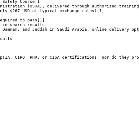
 Safety Course[1]

nistration (OSHA), delivered through authorized training
ely $267 USD at typical exchange rates)[1]

equired to pass[1]

 in search results

 Dammam, and Jeddah in Saudi Arabia; online delivery opt
sults

pTIA, CIPD, PHR, or CISA certifications, nor do they pro