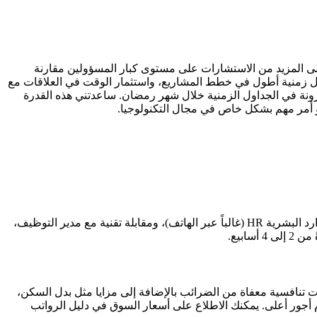
ً على المزيد من الاستشارات على مستوى كبار المسؤولين مقارنة
هل زمنية أطول في خطط المشاريع، واستثمار الوقت في العلاقات مع
رونة في الجداول الزمنية خلال شهر رمضان. ساعدتني هذه القدرة
هو أمر مهم بشكل خاص في مجال التكنولوجيا.
يجري معظم أصحاب العمل في دول الخليج من 2 إلى 3 جولات مقابلات لأدوار مصمم واجهات وتجربة المستخدم: الفرز الأولي من الموارد البشرية HR (غالباً عبر الهاتف)، ومقابلة تقنية مع مدير التوظيف،
 تنافسية معفاة من الضرائب بالإضافة إلى مزايا مثل بدل السكن،
والتأمين الطبي. يحصل المرشحون الذين يتمتعون بخبرة تزيد عن 5 سنوات ومهارات في Figma وGit على حزم أجور أعلى. يمكنك الاطلاع على أسعار السوق في دليل الرواتب