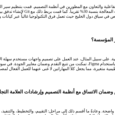
Figm لإنشاء النماذج الأولية التفاعلية والتعاون مع المطورين في أنظمة التصميم. قم
للحفاظ على تجربة مستخدم متماسكة، مم
اص في سياق دول الخليج حيث تعمل فرق التكنولوجيا غالباً عبر كيانات 
عمل لـ Figma يلبي المتطلبات الأساسية. على سبيل المثال، عند العمل على تصميم واجهات
جمعت بين الخبرة في Figma وGit لتحقيق نتائج قابلة للقياس. وباستخدام Figma، تمكنت من تتبع
مية متغيرة، مما يجعل كلا المهاراتين لا غنى عنهما للعمل الفعال لم
مان الاتساق مع أنظمة التصميم وإرشادات العلامة التجا