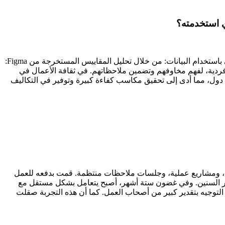
ي استخدمته؟
حددت أن حلولنا التي تركز على الاتساق كانت بحاجة إلى تحسين كبير، لكن لم تكن لدي سلطة مباشرة على الفرق المعنية. بنيت حجتي باستخدام البيانات: من خلال تحليل المقاييس المستخرجة من Figma:
ال مناقشات فردية، لفهم مخاوفهم وتضمين ملاحظاتهم. في ثقافة الأعمال في
ر ثلاث دول، مما أدى إلى تحقيق مكاسب كفاءة كبيرة وتوفير في التكاليف
ة تطوير مهيكلة مع محطات تقييم أسبوعية، ومشاريع عملية، وجلسات ملاحظات منتظمة. قمت بدفعه للعمل
التكنولوجيا، وشاركت معه تقنيات Figma المتقدمة التي طورتها على مر السنين. وفي غضون ستة أشهر، أصبح يتعامل بشكل مستقل مع
التوجيه بتقدير كبير من أصحاب العمل. كما أن هذه التجربة صقلت