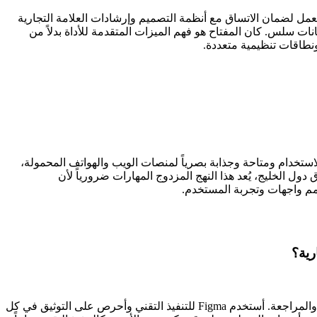
ت بتنظيم سير العمل لضمان الاتساق مع أنظمة التصميم وإرشادات العلامة التجارية
ا أدى إلى تقليل وقت المعالجة بنسبة 30% تقريباً. كما قمت بربط ذلك مع Git لإنشاء تدفق بيانات سلس. كان المفتاح هو فهم الميزات المتقدمة للأداة بدلاً من
ونطاقات تنظيمية متعددة.
 مستخدم سهلة الاستخدام ومتاحة وجذابة بصرياً لمنصات الويب والهواتف المحمولة،
 التقدم وضمان معايير الجودة. في سوق دول الخليج، يُعد هذا النهج المزدوج المهارات ضرورياً لأن
صمم واجهات وتجربة المستخدم.
رية؟
يبدأ نهجي بفهم متطلبات أصحاب المصلحة وتحديد مقاييس نجاح واضحة. وعادةً ما أقسم ذلك إلى مراحل: التقييم، والتخطيط، والتنفيذ، والمراجعة. أستخدم Figma للتنفيذ التقني وأحرص على التوثيق في كل