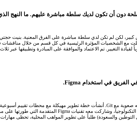
حة دون أن تكون لديك سلطة مباشرة عليهم. ما النهج الذ
وضوح للإدارة العليا. ثم تواصلت مع الشخصيات المؤثرة الرئيسية في كل قسم من خل
حيوياً لقيادة التغيير. تم الاعتماد والموافقة على المبادرة وتطبيقها عب
لفريق في استخدام Figma.
قمت بتوجيه مصمم واجهات وتجربة المستخدم مبتدئ كان يواجه صعوبة مع Git. أنشأت خط
مع أعضاء مختلفين في الفريق للتعرف على جوانب متنوعة من 
 التوطين والسعودة) طلباً على تطوير المواهب المحلية، تحظى مهارات 