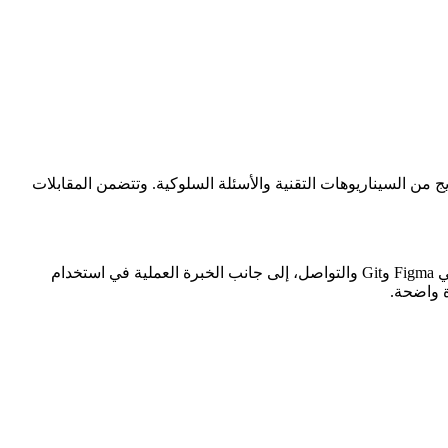
دول الخليج عادةً الكفاءة في Figma وGit ومهارات التواصل من خلال مزيج من السيناريوهات التقنية والأسئلة السلوكية. وتتضمن المقابلات
تركز مقابلات مصمم واجهات وتجربة المستخدم في دول الخليج على كل من الكفاءة التقنية والتوافق الثقافي. يقيم أصحاب العمل مهاراتك في Figma وGit والتواصل، إلى جانب الخبرة العملية في استخدام