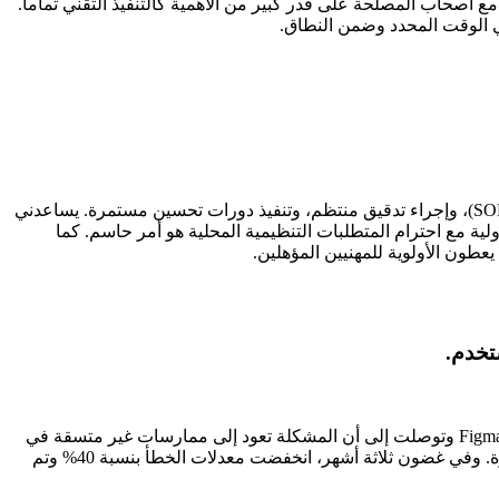
أصحاب المصلحة على قدر كبير من الأهمية كالتنفيذ التقني تماماً.
في الوقت المحدد وضمن النطاق.
ألتزم بمعايير ITIL ومناهج Agile، والتي توفر نهجاً مهيكلاً للتواصل. في الممارسة العملية، يعني هذا وضع إجراءات التشغيل القياسية (SOPs)، وإجراء تدقيق منتظم، وتنفيذ دورات تحسين مستمرة. يساعدني
دولية مع احترام المتطلبات التنظيمية المحلية هو أمر حاسم. كما
طون الأولوية للمهنيين المؤهلين.
تخدم.
اكتشفت وجود تباين متكرر في بناء وإدارة مكتبات المكونات كان يؤثر على الكفاءة العامة. قمت بإجراء تحليل للسبب الجذر باستخدام Figma وتوصلت إلى أن المشكلة تعود إلى ممارسات غير متسقة في
استخدام Figma عبر الأقسام. اقترحت إطار عمل موحداً، وقمت بتدريب الفريق على الإجراءات الجديدة، وطبقت Git للمراقبة المستمرة. وفي غضون ثلاثة أشهر، انخفضت معدلات الخطأ بنسبة 40% وتم