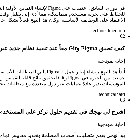
في دوري السابق، اعتمدت على a
الاعتماد على الوظائف الأساسية. وكان هذا النهج فعالاً بشكل خ
technical
medium
02
كيف تطبق Figma وGit معاً عند تنفيذ نظام جديد عبر المؤسسة؟
إجابة نموذجية
أبدأ هذا النهج بإنشاء إطار 
المؤسسات تدير عادةً عمليات عبر دول متعددة مع متطلبات تنظي
technical
hard
03
اشرح لي نهجك في تقديم حلول تركز على المستخدم وض
إجابة نموذجية