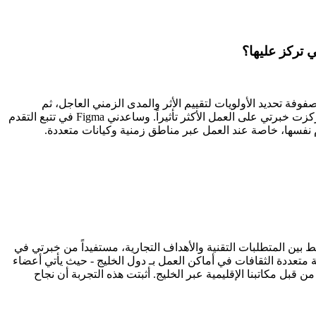
 تركز عليها؟
ة تحديد الأولويات لتقييم الأثر والمدى الزمني العاجل، ثم
تواصلت بشفافية مع أصحاب المصلحة بشأن الجداول الزمنية الواقعية. قمت بتفويض المهام المتعلقة بـ Git لأعضاء الفريق المؤهلين وركزت خبرتي على العمل الأكثر تأثيراً. وساعدني Figma في تتبع التقدم
ام نفسها، خاصة عند العمل عبر مناطق زمنية وكيانات متعددة.
بين المتطلبات التقنية والأهداف التجارية، مستفيداً من خبرتي في
 متعددة الثقافات في أماكن العمل بـ دول الخليج - حيث يأتي أعضاء
قبل مكاتبنا الإقليمية عبر الخليج. أثبتت هذه التجربة أن نجاح