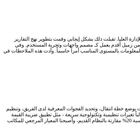
تها، كانت تفتقر إلى السياق الاستراتيجي للإدارة العليا. تقبلت ذلك بشكل إيجابي وقمت بتطوير نهج التقارير
حاً للأثر على الأعمال. كما طلبت التوجيه من زميل أقدم يعمل كـ مصمم واجهات وتجربة المستخدم. وفي
معلومات بالمستوى المناسب أمراً حاسماً. وأدت هذه الملاحظات في
لفت بتكييف عملية التصميم بأكملها في Figma خلال موعد نهائي ضيق. قمت بوضع خطة انتقال، وتحديد الفجوات المعرفية لدى الفريق، وتنظيم
اً تغيرات تنظيمية وتكنولوجية سريعة - مثل تطبيق ضريبة القيمة
المضافة VAT والمبادرات الحكومية الرقمية - لذا فإن القدرة على التكيف أمر أساسي. وبنهاية عملية الانتقال، ارتفعت إنتاجية فريقنا بنسبة 20% مقارنة بالنظام القديم، وأصبحنا المعيار المرجعي للمكاتب