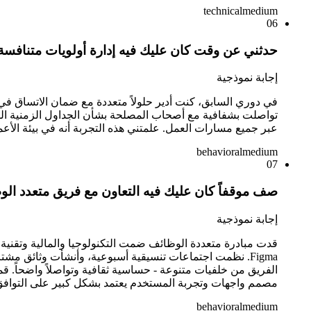
technical
medium
06
حدثني عن وقت كان عليك فيه إدارة أولويات متنافسة
إجابة نموذجية
في دوري السابق، كنت أدير حلولاً متعددة مع ضمان الاتساق في
عبر جميع مسارات العمل. علمتني هذه التجربة أنه في بيئة الأعم
behavioral
medium
07
صف موقفاً كان عليك فيه التعاون مع فريق متعدد الوظ
إجابة نموذجية
قدت مبادرة متعددة الوظائف ضمت التكنولوجيا والمالية وتقنية 
Figma. نظمت اجتماعات تنسيقية أسبوعية، وأنشأت وثائق مش
الفريق من خلفيات متنوعة - حساسية ثقافية وتواصلاً واضحاً. قمن
مصمم واجهات وتجربة المستخدم يعتمد بشكل كبير على التواف
behavioral
medium