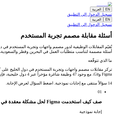
EN
العربية
تسجيل الدخول إلى التطبيق
EN
العربية
تسجيل الدخول إلى التطبيق
أسئلة مقابلة مصمم تجربة المستخدم
أسئلة مصممة لتناسب متطلبات العمل في البحرين وقطر والسعودية، إل
ما الذي تتوقّعه
Figma وGit. مع وجود 47 وظيفة شاغرة مؤخراً عبر 4 دول خليجية، فإن المنافسة قوية: يمنحك التحضير لسيناريوهات مخصصة لهذا الدور ميزة واضحة.
14 سؤالاً منتقى مع إجابات نموذجية. اضغط السؤال لعرض الإجابة.
01
صف كيف استخدمت Figma لحل مشكلة معقدة في دورك السابق كمصمم واجهات وتجربة المستخدم.
إجابة نموذجية