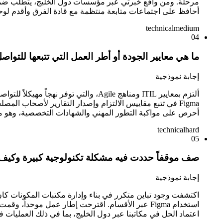
مرحلة. ومن واقع خبرتي عبر مؤسسات دول الخليج، يتطلب ضمان ال
أحافظ على اجتماعات متابعة منتظمة مع قادة الفرق وأقدم لوحات
technical
medium
04
ما هي معايير الجودة أو أطر العمل التي تتبعها للتواصل
إجابة نموذجية
Figma في تتبع مقاييس الالتزام وإصدار التقارير لأصحاب ال
أحرص على مواكبة التطور المهني والشهادات التخصصية، وهو ما 
technical
hard
05
صف موقفاً حددت فيه مشكلة تكنولوجية كبيرة وكيف
إجابة نموذجية
اعتماد الحل في مكاتبنا عبر دول الخليج، بما في ذلك العمليات ف