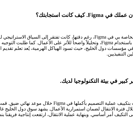
ف كانت استجابتك؟
خلال مراجعة ربع سنوية، أشار مديري إلى أن مخرجات العمل الخاصة بي في Figma، رغم دق
الخاص بي: حيث أضفت ملخصات تنفيذية، ولوحات تحكم بصرية باستخدام Figma، وتحليلاً واض
مؤسسات دول الخليج، حيث تسود الهياكل الهرمية، يُعد تعلم تقديم ال
ن التنفيذيين.
بير في بيئة التكنولوجيا لديك.
عندما خضعت مؤسستنا لعملية انتقال رئيسية إلى Figma، كُ
 فترة الانتقال لضمان استمرارية الأعمال. يشهد سوق دول الخليج غالب