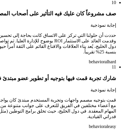
10
صف مشروعاً كان عليك فيه التأثير على أصحاب المصل
إجابة نموذجية
وقدمت العائد على الاستثمار ROI ب
دول الخليج، يُعد بناء العلاقات والاقناع القائم على الثقة أمراً 
بنسبة 25% تقريباً.
behavioral
hard
11
شارك تجربة قمت فيها بتوجيه أو تطوير عضو مبتدئ في ا
إجابة نموذجية
المهام المعقدة. في دول الخليج، حيث تخلق برامج التوطين (مثل
قدراتي القيادية.
behavioral
easy