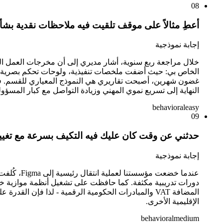
08
أعطِ مثالاً على موقف تلقيت فيه ملاحظات نقدية بشأن عملك في Figma. كي
إجابة نموذجية
غضون شهرين، أصبحت تقاريري هي النموذج المعياري للقسم. في 
النهاية إلى تسريع نموي المهني وزيادة التواصل مع كبار المسؤولي
behavioral
easy
09
حدثني عن وقت كان عليك فيه التكيف بسرعة مع تغيير ك
إجابة نموذجية
دورات تدريبية مكثفة. كما حافظت على تشغيل أنظمة موازية خلال
الإقليمية الأخرى.
behavioral
medium