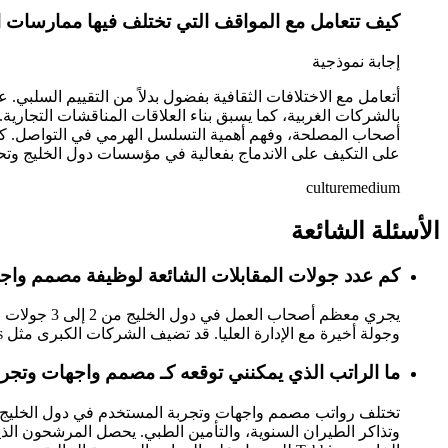
كيف تتعامل مع المواقف التي تختلف فيها ممارسات ا
إجابة نموذجية
أتعامل مع الاختلافات الثقافية بفضول بدلاً من التقييم السلبي
بالشركات الغربية، كما يسبق بناء العلاقات المناقشات التجا
أصحاب المصلحة، وفهم أهمية التسلسل الهرمي في التواصل. كما 
على التكيف على الاندماج بفعالية في مؤسسات دول الخليج وتحق
culture
medium
الأسئلة
الشائعة
كم عدد جولات المقابلات الشائعة لوظيفة مصمم واج
وجولة أخيرة مع الإدارة العليا. قد تضيف الشركات الكبرى مثل Master-Works جولة تقييم أو دراسة حالة. وتستغرق العملية بأكملها عادةً من 2 إلى 4 أسابيع.
ما الراتب الذي يمكنني توقعه كـ مصمم واجهات وتجر
تختلف رواتب مصمم واجهات وتجربة المستخدم في دول الخليج حس