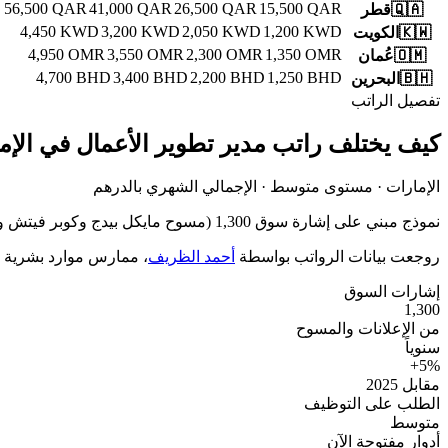
56,500
QAR
41,000
QAR
26,500
QAR
15,500
QAR
🇶🇦
قطر
4,450
KWD
3,200
KWD
2,050
KWD
1,200
KWD
🇰🇼
الكويت
4,950
OMR
3,550
OMR
2,300
OMR
1,350
OMR
🇴🇲
عُمان
4,700
BHD
3,400
BHD
2,200
BHD
1,250
BHD
🇧🇭
البحرين
تفصيل الراتب
كيف يختلف راتب مدير تطوير الأعمال في الإم
الإمارات · مستوى متوسط · الإجمالي الشهري بالدرهم
نموذج مبني على
1,300 إشارة سوق
(مسوح مايكل بيدج وكوبر فيتش وهايز + بيانات
روجعت بيانات الرواتب بواسطة
أحمد الظريف
، ممارس موارد بشرية معتمد من CIPD · مؤسّس تا
إشارات السوق
1,300
من الإعلانات والمسوح
سنوياً
+
5
%
مقابل 2025
الطلب على التوظيف
متوسط
أدوار مفتوحة الآن