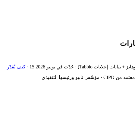
ارات
 إعلانات Tabbio) · حُدّث في
15 يونيو 2026
·
كيف نُقدّر
بيو ورئيسها التنفيذي