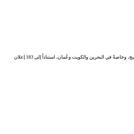
يقود مدير تطوير الأعمال البحث عن الفرص التجارية الجديدة وبناء الشراكات وتنمية الإيرادات. ويشهد هذا الدور طلباً نشطاً في سوق دول الخليج، وخاصةً في البحرين والكويت وعُمان، استناداً إلى 183 إعلان