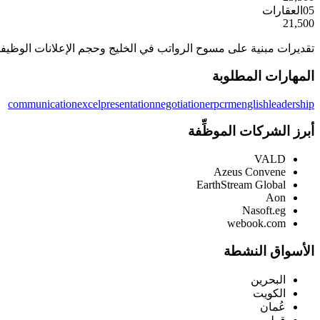
05
العقارات
21,500
تقديرات مبنية على مسوح الرواتب في الخليج وحجم الإعلانات الوظيفي
المهارات المطلوبة
communication
excel
presentation
negotiation
erp
crm
english
leadership
أبرز الشركات الموظِّفة
VALD
Azeus Convene
EarthStream Global
Aon
Nasoft.eg
webook.com
الأسواق النشطة
البحرين
الكويت
عُمان