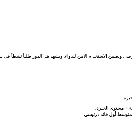
برة.
ة × مستوى الخبرة.
متوسط
أول
قائد / رئيسي