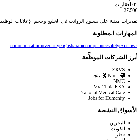
05
العقارات
27,500
تقديرات مبنية على مسوح الرواتب في الخليج وحجم الإعلانات الوظيفي
المهارات المطلوبة
communication
inventory
english
arabic
compliance
safety
excel
aws
أبرز الشركات الموظِّفة
ZRVS
Ninja 🥷🏽 نينجا
NMC
My Clinic KSA
National Medical Care
Jobs for Humanity
الأسواق النشطة
البحرين
الكويت
قطر