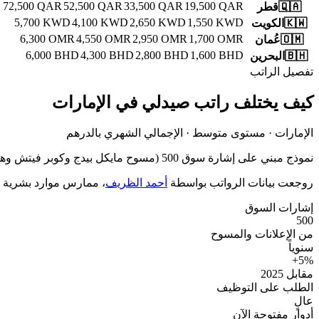
72,500
QAR
52,500
QAR
33,500
QAR
19,500
QAR
🇶🇦
قطر
5,700
KWD
4,100
KWD
2,650
KWD
1,550
KWD
🇰🇼
الكويت
6,300
OMR
4,550
OMR
2,950
OMR
1,700
OMR
🇴🇲
عُمان
6,000
BHD
4,300
BHD
2,800
BHD
1,600
BHD
🇧🇭
البحرين
تفصيل الراتب
كيف يختلف راتب صيدلي في الإمارات
الإمارات · مستوى متوسط · الإجمالي الشهري بالدرهم
نموذج مبني على
500 إشارة سوق
(مسوح مايكل بيدج وكوبر فيتش وهايز + بيانات إ
روجعت بيانات الرواتب بواسطة
أحمد الظريف
، ممارس موارد بشرية معتمد من CIPD · مؤسّس تا
إشارات السوق
500
من الإعلانات والمسوح
سنوياً
+
5
%
مقابل 2025
الطلب على التوظيف
عالٍ
أدوار مفتوحة الآن