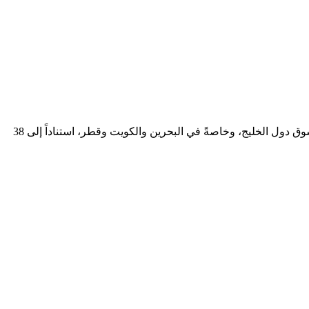
يصرف الصيدلي الأدوية ويراجع الوصفات ويقدّم المشورة الدوائية للمرضى ويضمن الاستخدام الآمن للدواء. ويشهد هذا الدور طلباً نشطاً في سوق دول الخليج، وخاصةً في البحرين والكويت وقطر، استناداً إلى 38