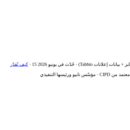
علانات Tabbio) · حُدّث في
15 يونيو 2026
·
كيف نُقدّر
بيو ورئيسها التنفيذي